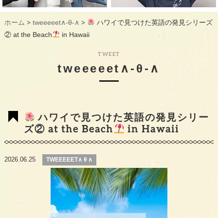
ギャラリー
GALLERY
ホーム
tweeeeet∧-θ-∧
ハワイで見つけた英語の発見シリーズ
>
>
教室概要
INFORMATION
② at the Beach
in Hawaii
生徒様のお声
VOICE
TWEET
tweeeeet∧-θ-∧
最新情報
TOPICS
入会の流れ
FLOW
ハワイで見つけた英語の発見シリー
ズ② at the Beach
in Hawaii
2026.06.25
TWEEEEET∧ θ ∧