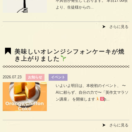
不具合が発生しております。 本日17:00頃
より、生徒様からの...
さらに見る
美味しいオレンジシフォンケーキが焼
き上がりました
2026.07.23
お知らせ
イベント
いよいよ明日は、本校初のイベント、 〜
AIに頼らず、自分の力で〜「英作文マラソ
ン講座」 を開催します
þ...
さらに見る