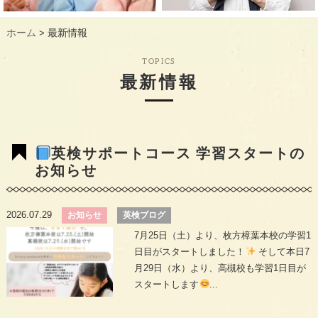
ギャラリー
GALLERY
ホーム
最新情報
>
教室概要
INFORMATION
TOPICS
生徒様のお声
VOICE
最新情報
最新情報
TOPICS
入会の流れ
FLOW
英検サポートコース 学習スタートの
お知らせ
2026.07.29
お知らせ
英検ブログ
7月25日（土）より、枚方樟葉本校の学習1
日目がスタートしました！
そして本日7
月29日（水）より、高槻校も学習1日目が
スタートします
...