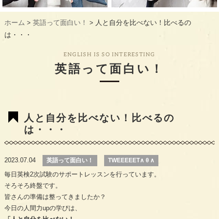
ギャラリー
GALLERY
ホーム
英語って面白い！
人と自分を比べない！比べるの
>
>
教室概要
INFORMATION
は・・・
生徒様のお声
VOICE
ENGLISH IS SO INTERESTING
英語って面白い！
最新情報
TOPICS
入会の流れ
FLOW
人と自分を比べない！比べるの
は・・・
2023.07.04
英語って面白い！
TWEEEEET∧ θ ∧
毎日英検2次試験のサポートレッスンを行っています。
そろそろ終盤です。
皆さんの準備は整ってきましたか？
今日の人間力upの学びは、