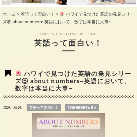
ギャラリー
GALLERY
ホーム
英語って面白い！
ハワイで見つけた英語の発見シリー
>
>
教室概要
INFORMATION
ズ⑤ about numbers~英語において、数字は本当に大事~
生徒様のお声
VOICE
ENGLISH IS SO INTERESTING
英語って面白い！
最新情報
TOPICS
入会の流れ
FLOW
ハワイで見つけた英語の発見シリー
ズ⑤ about numbers~英語において、
数字は本当に大事~
2026.06.28
英語って面白い！
TWEEEEET∧ θ ∧