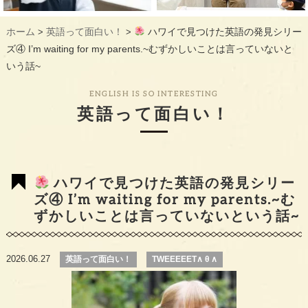
ギャラリー
GALLERY
ホーム
英語って面白い！
ハワイで見つけた英語の発見シリー
>
>
教室概要
INFORMATION
ズ④ I’m waiting for my parents.~むずかしいことは言っていないと
いう話~
生徒様のお声
VOICE
ENGLISH IS SO INTERESTING
最新情報
TOPICS
英語って面白い！
入会の流れ
FLOW
ハワイで見つけた英語の発見シリー
ズ④ I’m waiting for my parents.~む
ずかしいことは言っていないという話~
2026.06.27
英語って面白い！
TWEEEEET∧ θ ∧