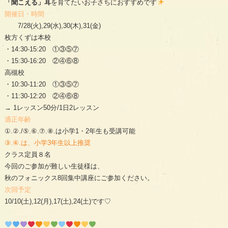
「聞こえる」耳
を育てたいお子さちにおすすめです
開催日・時間
7/28(火),29(水),30(木),31(金)
枚方くずは本校
・14:30-15:20 ①③⑤⑦
・15:30-16:20 ②④⑥⑧
高槻校
・10:30-11:20 ①③⑤⑦
・11:30-12:20 ②④⑥⑧
→ 1レッスン50分/1日2レッスン
適正年齢
①.②./⑤.⑥.⑦.⑧.は小学1・2年生も受講可能
③.④.は、小学3年生以上推奨
クラス定員８名
今回のご参加が難しい生徒様は、
秋のフォニックス8回集中講座にご参加ください。
次回予定
10/10(土),12(月),17(土),24(土)です♡