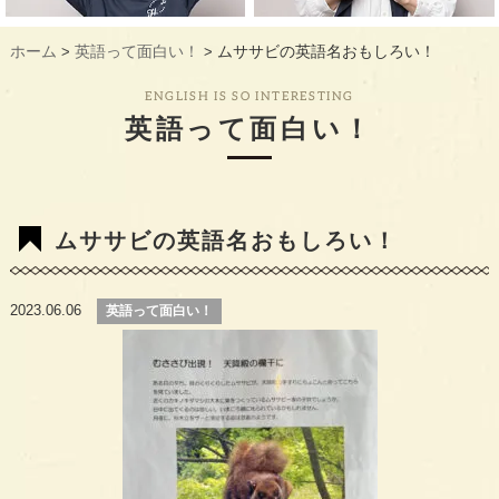
ギャラリー
GALLERY
ホーム
英語って面白い！
ムササビの英語名おもしろい！
>
>
教室概要
INFORMATION
ENGLISH IS SO INTERESTING
生徒様のお声
VOICE
英語って面白い！
最新情報
TOPICS
入会の流れ
FLOW
ムササビの英語名おもしろい！
2023.06.06
英語って面白い！