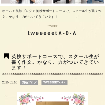
ギャラリー
GALLERY
ホーム
英検ブログ
英検サポートコースで、スクール生が書く作
>
>
教室概要
INFORMATION
文。かなり、力がついてきています！
生徒様のお声
VOICE
TWEET
tweeeeet∧-θ-∧
最新情報
TOPICS
入会の流れ
FLOW
英検サポートコースで、スクール生が
書く作文。かなり、力がついてきてい
ます！
2025.01.10
英検ブログ
TWEEEEET∧ θ ∧