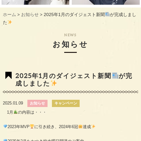
ギャラリー
GALLERY
ホーム
お知らせ
2025年1月のダイジェスト新聞
が完成しまし
>
>
教室概要
INFORMATION
た
生徒様のお声
VOICE
NEWS
お知らせ
最新情報
TOPICS
入会の流れ
FLOW
2025年1月のダイジェスト新聞
が完
成しました
2025.01.09
お知らせ
キャンペーン
1月
の内容は・・・
2023年MVP
に引き続き、2024年6冠
達成