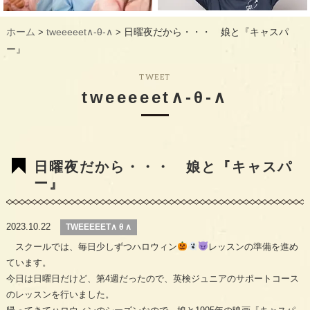
ギャラリー
GALLERY
ホーム
tweeeeet∧-θ-∧
日曜夜だから・・・ 娘と『キャスパ
>
>
教室概要
INFORMATION
ー』
生徒様のお声
VOICE
TWEET
tweeeeet∧-θ-∧
最新情報
TOPICS
入会の流れ
FLOW
日曜夜だから・・・ 娘と『キャスパ
ー』
2023.10.22
TWEEEEET∧ θ ∧
スクールでは、毎日少しずつハロウィン
レッスンの準備を進め
ています。
今日は日曜日だけど、第4週だったので、英検ジュニアのサポートコース
のレッスンを行いました。