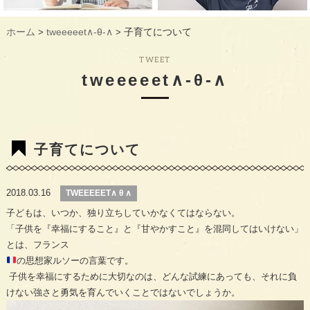
ギャラリー
GALLERY
ホーム
tweeeeet∧-θ-∧
子育てについて
>
>
教室概要
INFORMATION
TWEET
生徒様のお声
VOICE
tweeeeet∧-θ-∧
最新情報
TOPICS
入会の流れ
FLOW
子育てについて
2018.03.16
TWEEEEET∧ θ ∧
子どもは、いつか、独り立ちしていかなくてはならない。
「子供を『幸福にすること』と『甘やかすこと』を混同してはいけない」
とは、フランス
の思想家ルソーの言葉です。
子供を幸福にするために大切なのは、どんな試練にあっても、それに負
けない強さと勇気を育んでいくことではないでしょうか。