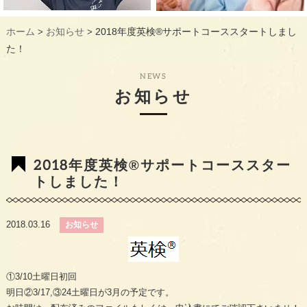
ギャラリー
GALLERY
ホーム
お知らせ
2018年度英検®サポートコーススタートしまし
>
>
教室概要
INFORMATION
た！
生徒様のお声
VOICE
NEWS
お知らせ
最新情報
TOPICS
入会の流れ
FLOW
2018年度英検®サポートコーススター
トしました！
2018.03.16
お知らせ
①3/10土曜日初回
明日②3/17,③24土曜日が3月の予定です。