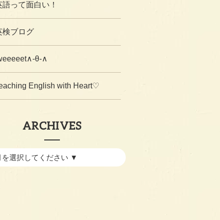
英語って面白い！
英検ブログ
weeeeet∧-θ-∧
eaching English with Heart♡
ARCHIVES