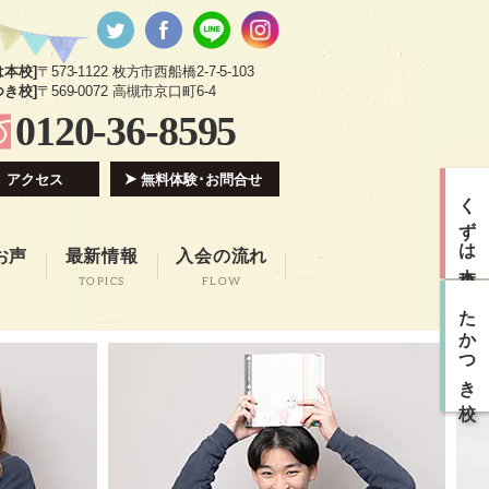
は本校]
〒573-1122 枚方市西船橋2-7-5-103
つき校]
〒569-0072 高槻市京口町6-4
0120-36-8595
アクセス
無料体験･お問合せ
くずは本校
お声
最新情報
入会の流れ
TOPICS
FLOW
たかつき校