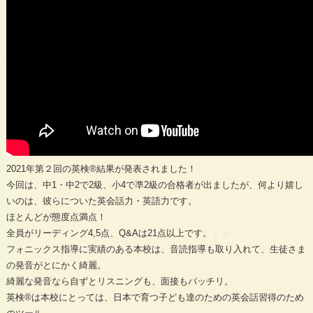
2021年第２回の英検®︎結果が発表されました！
今回は、中1・中2で2級、小4で凖2級の合格者が出ましたが、何より嬉し
いのは、彼らについた英会話力・英語力です。
ほとんどが態度点満点！
全員がリーディング4,5点、Q&Aは21点以上です。
フォニックス指導に実績のある本校は、音読指導も取り入れて、生徒さま
の発音がとにかく綺麗。
綺麗な発音なら自ずとリスニングも、面接もバッチリ。
英検®︎は本校にとっては、日本で育つ子ども達のための英会話習得のため