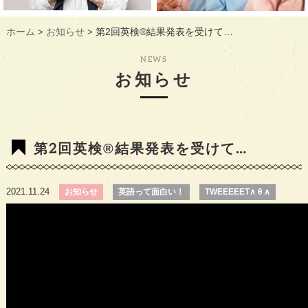
ギャラリー
GALLERY
ホーム
お知らせ
第2回英検®️結果発表を受けて…
>
>
教室概要
INFORMATION
NEWS
生徒様のお声
VOICE
お知らせ
最新情報
TOPICS
入会の流れ
FLOW
第2回英検®️結果発表を受けて…
2021.11.24
お知らせ
英語って面白い！
TWEEEEET∧ θ ∧