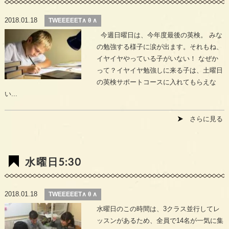
2018.01.18
TWEEEEET∧ θ ∧
今週日曜日は、今年度最後の英検。 みな
の勉強する様子に涙が出ます。それもね、
イヤイヤやっている子がいない！ なぜか
って？イヤイヤ勉強しに来る子は、土曜日
の英検サポートコースに入れてもらえな
い...
さらに見る
水曜日5:30
2018.01.18
TWEEEEET∧ θ ∧
水曜日のこの時間は、3クラス並行してレ
ッスンがあるため、全員で14名が一気に集