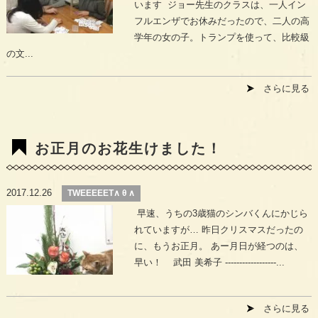
います ジョー先生のクラスは、一人イン
フルエンザでお休みだったので、二人の高
学年の女の子。トランプを使って、比較級
の文...
さらに見る
お正月のお花生けました！
2017.12.26
TWEEEEET∧ θ ∧
早速、うちの3歳猫のシンバくんにかじら
れていますが… 昨日クリスマスだったの
に、もうお正月。 あー月日が経つのは、
早い！ 武田 美希子 ------------------...
さらに見る