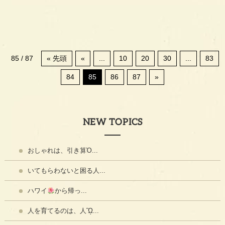
85 / 87
« 先頭
«
...
10
20
30
...
83
84
85
86
87
»
NEW TOPICS
おしゃれは、引き算Ὀ...
いてもらわないと困る人...
ハワイ
から帰っ...
人を育てるのは、人ᾫ...