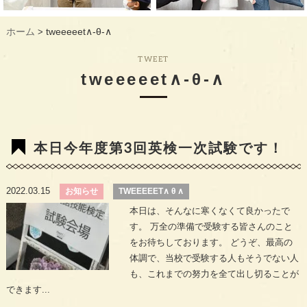
ギャラリー
GALLERY
ホーム
tweeeeet∧-θ-∧
>
教室概要
INFORMATION
TWEET
生徒様のお声
VOICE
tweeeeet∧-θ-∧
最新情報
TOPICS
入会の流れ
FLOW
本日今年度第3回英検一次試験です！
2022.03.15
お知らせ
TWEEEEET∧ θ ∧
本日は、そんなに寒くなくて良かったで
す。 万全の準備で受験する皆さんのこと
をお待ちしております。 どうぞ、最高の
体調で、当校で受験する人もそうでない人
も、これまでの努力を全て出し切ることが
できます...