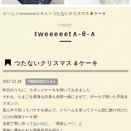
ギャラリー
GALLERY
ホーム
tweeeeet∧-θ-∧
つたないクリスマス
ケーキ
>
>
教室概要
INFORMATION
TWEET
生徒様のお声
VOICE
tweeeeet∧-θ-∧
最新情報
TOPICS
入会の流れ
FLOW
つたないクリスマス
ケーキ
2017.12.24
TWEEEEET∧ θ ∧
昨日のうちに、スポンジケーキを焼いておきました
それも、たまごを黄身も白身も全部一緒にまぜて、ボールで焼いた手抜き
スポンジ。
真ん中で切ってバナナを挟んで、クリームを塗ってドーム型に飾り付けた
だけの簡単ケーキ
全然丁寧に作ってないのに、「美味しー♡」と
家族に褒められた簡単作品を紹介！