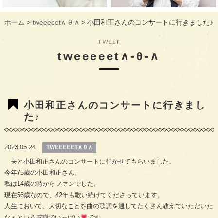
ギャラリー
GALLERY
ホーム
tweeeeet∧-θ-∧
小田和正さんのコンサートに行きました♪
>
>
教室概要
INFORMATION
TWEET
生徒様のお声
VOICE
tweeeeet∧-θ-∧
最新情報
TOPICS
入会の流れ
FLOW
小田和正さんのコンサートに行きまし
た♪
2023.05.24
TWEEEEET∧ θ ∧
夫と小田和正さんのコンサートに行かせてもらいました。
今年75歳の小田和正さん。
私は14歳の時からファンでした。
現在56歳なので、42年も歌い続けてくださっています。
人生において、大切なことを曲の歌詞を通してたくさん教えていただいた
なぁという感謝でいっぱい
です。