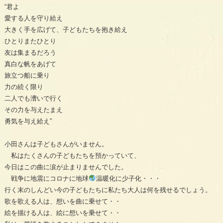
“君よ
愛する人を守り給え
大きく手を広げて、子どもたちを抱き給え
ひとりまたひとり
友は集まるだろう
真白な帆をあげて
旅立つ船に乗り
力の続く限り
二人でも漕いで行く
その力を与えたまえ
勇気を与え給え”
小田さんは子どもさんがいません。
私はたくさんの子どもたちを預かっていて、
今日はこの曲に涙が止まりませんでした。
戦争に地震にコロナに地球
温暖化に少子化・・・
行く末のしんどい今の子どもたちに私たち大人は何を残せるでしょう。
歌を歌える人は、想いを曲に乗せて・・
絵を描ける人は、絵に想いを乗せて・・