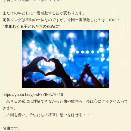
またその年どしに一番感動する曲が変わります。
定番ソングは不動の一位なのですが、今回一番感激したのはこの曲・
“生まれくる子どもたちのために”
https://youtu.be/yjowRxZtF8U?t=16
若き日の私には理解できなかった曲や歌詞も、今は心にグイグイ入って
きます。
この国を憂い、子供たちの将来に想いをはせる・・・
名曲です。