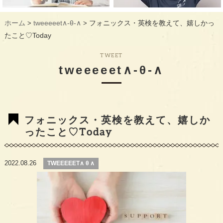
ギャラリー
GALLERY
ホーム
tweeeeet∧-θ-∧
フォニックス・英検を教えて、嬉しかっ
>
>
教室概要
INFORMATION
たこと♡Today
生徒様のお声
VOICE
TWEET
tweeeeet∧-θ-∧
最新情報
TOPICS
入会の流れ
FLOW
フォニックス・英検を教えて、嬉しか
ったこと♡Today
2022.08.26
TWEEEEET∧ θ ∧