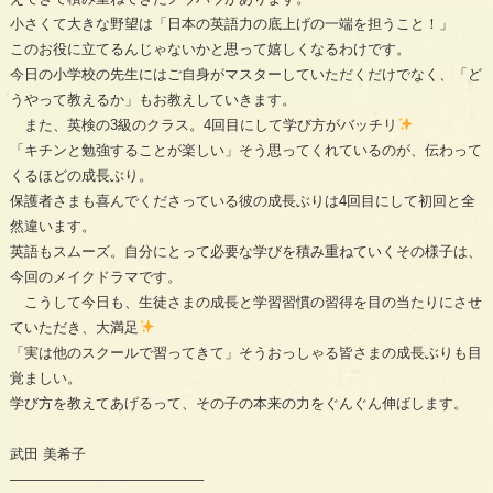
小さくて大きな野望は「日本の英語力の底上げの一端を担うこと！」
このお役に立てるんじゃないかと思って嬉しくなるわけです。
今日の小学校の先生にはご自身がマスターしていただくだけでなく、「ど
うやって教えるか」もお教えしていきます。
また、英検の3級のクラス。4回目にして学び方がバッチリ
「キチンと勉強することが楽しい」そう思ってくれているのが、伝わって
くるほどの成長ぶり。
保護者さまも喜んでくださっている彼の成長ぶりは4回目にして初回と全
然違います。
英語もスムーズ。自分にとって必要な学びを積み重ねていくその様子は、
今回のメイクドラマです。
こうして今日も、生徒さまの成長と学習習慣の習得を目の当たりにさせ
ていただき、大満足
「実は他のスクールで習ってきて」そうおっしゃる皆さまの成長ぶりも目
覚ましい。
学び方を教えてあげるって、その子の本来の力をぐんぐん伸ばします。
武田 美希子
—————————————–