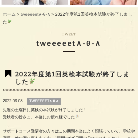
ギャラリー
GALLERY
ホーム
tweeeeet∧-θ-∧
2022年度第1回英検本試験が終了しまし
>
>
教室概要
INFORMATION
た
生徒様のお声
VOICE
TWEET
tweeeeet∧-θ-∧
最新情報
TOPICS
入会の流れ
FLOW
2022年度第1回英検本試験が終了しま
した
2022.06.08
TWEEEEET∧ θ ∧
先週の土曜日に英検の本試験が終了しました！
受験者の皆さま、本当にお疲れ様でした
サポートコース受講者の方々はこの期間本当によく頑張っていて、学校や