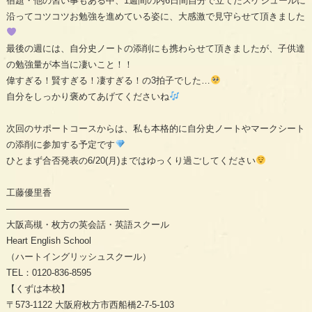
宿題・他の習い事もある中、1週間の内6日間自分で立てたスケジュールに
沿ってコツコツお勉強を進めている姿に、大感激で見守らせて頂きました
最後の週には、自分史ノートの添削にも携わらせて頂きましたが、子供達
の勉強量が本当に凄いこと！！
偉すぎる！賢すぎる！凄すぎる！の3拍子でした…
自分をしっかり褒めてあげてくださいね
次回のサポートコースからは、私も本格的に自分史ノートやマークシート
の添削に参加する予定です
ひとまず合否発表の6/20(月)まではゆっくり過ごしてください
工藤優里香
—————————————–
大阪高槻・枚方の英会話・英語スクール
Heart English School
（ハートイングリッシュスクール）
TEL：0120-836-8595
【くずは本校】
〒573-1122 大阪府枚方市西船橋2-7-5-103