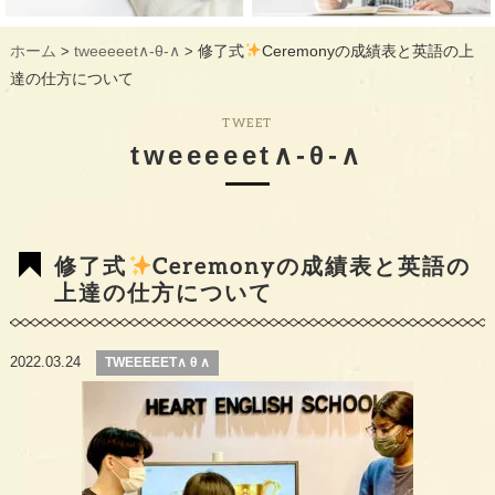
ギャラリー
GALLERY
ホーム
tweeeeet∧-θ-∧
修了式
Ceremonyの成績表と英語の上
>
>
教室概要
INFORMATION
達の仕方について
生徒様のお声
VOICE
TWEET
tweeeeet∧-θ-∧
最新情報
TOPICS
入会の流れ
FLOW
修了式
Ceremonyの成績表と英語の
上達の仕方について
2022.03.24
TWEEEEET∧ θ ∧