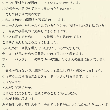
ションに子供たちが慣れていっているのもわかります。
この機会を用意できて本当に良かったと思います。
そして何より成績表です。
これにはHeartの指導力が凝縮されています。
一人一人の子供たちをよく見ているからこそ、素晴らしい点も見ている
し、今後の改善点のご提案もできるわけです。
もっと成長するために「ここを挑戦したら君は伸びる！」
これをきちんと伝えるようにしました。
そのために、当校を選んでいただいているのですもの。
全ては、成長のための栄養素になれば良いなと考えます。
フィードバックシートの中でDavid先生がたくさんの生徒に伝えていまし
た。
「失敗を恐れないで、単語ではなく文章にして話す練習をしましょう。
そうするとより価値のあるフィードバックが得られます」と・・・
そうなんです。
どれだけ間違えたか。
どれだけ発語をして、言葉にすることに慣れたのか。
これが上達の秘訣です。
みき先生も長い年月の中で、子育てにお料理に、パソコンにと学ぶことば