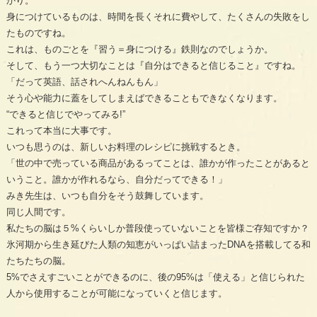
かり。
身につけているものは、時間を長くそれに費やして、たくさんの失敗をし
たものですね。
これは、ものごとを『習う＝身につける』鉄則なのでしょうか。
そして、もう一つ大切なことは『自分はできると信じること』ですね。
「だって英語、話されへんねんもん」
そう心や能力に蓋をしてしまえばできることもできなくなります。
“できると信じでやってみる!”
これって本当に大事です。
いつも思うのは、新しいお料理のレシピに挑戦するとき。
「世の中で売っている商品があるってことは、誰かが作ったことがあると
いうこと。誰かが作れるなら、自分だってできる！」
みき先生は、いつも自分をそう鼓舞しています。
同じ人間です。
私たちの脳は５%くらいしか普段使っていないことを皆様ご存知ですか？
氷河期から生き延びた人類の知恵がいっぱい詰まったDNAを搭載してる和
たちたちの脳。
5%でさえすごいことができるのに、後の95%は「使える」と信じられた
人から使用することが可能になっていくと信じます。