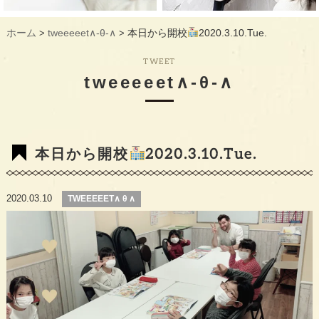
ギャラリー
GALLERY
ホーム
tweeeeet∧-θ-∧
本日から開校
2020.3.10.Tue.
>
>
教室概要
INFORMATION
TWEET
生徒様のお声
VOICE
tweeeeet∧-θ-∧
最新情報
TOPICS
入会の流れ
FLOW
本日から開校
2020.3.10.Tue.
2020.03.10
TWEEEEET∧ θ ∧