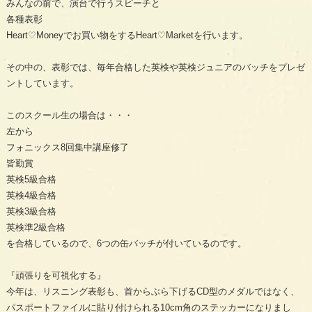
みんなの前で、演台で行うスピーチと
各種表彰
Heart♡Moneyでお買い物をするHeart♡Marketを行います。
その中の、表彰では、毎年合格した英検や英検ジュニアのバッチをプレゼ
ントしています。
このスクール生の場合は・・・
左から
フォニックス8回集中講座修了
皆勤賞
英検5級合格
英検4級合格
英検3級合格
英検準2級合格
を合格しているので、6つの缶バッチが付いているのです。
『頑張りを可視化する』
今年は、リスニング表彰も、首からぶら下げるCD型のメダルではなく、
パスポートファイルに貼り付けられる10cm角のステッカーになりまし