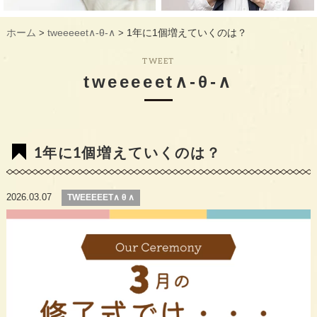
ギャラリー
GALLERY
ホーム
tweeeeet∧-θ-∧
1年に1個増えていくのは？
>
>
教室概要
INFORMATION
TWEET
生徒様のお声
VOICE
tweeeeet∧-θ-∧
最新情報
TOPICS
入会の流れ
FLOW
1年に1個増えていくのは？
2026.03.07
TWEEEEET∧ θ ∧