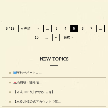
5 / 19
« 先頭
«
...
3
4
5
6
7
...
10
...
»
最後 »
NEW TOPICS
英検サポートコ...
高槻校・駐輪場...
【公式LINE復旧のお知らせ】 ...
【本校LINE公式アカウントで障...