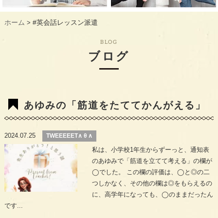
ギャラリー
GALLERY
ホーム
#英会話レッスン派遣
>
教室概要
INFORMATION
BLOG
生徒様のお声
VOICE
ブログ
最新情報
TOPICS
入会の流れ
FLOW
あゆみの「筋道をたててかんがえる」
2024.07.25
TWEEEEET∧ θ ∧
私は、小学校1年生からずーっと、通知表
のあゆみで「筋道を立てて考える」の欄が
◯でした。 この欄の評価は、◯と◎の二
つしかなく、その他の欄は◎をもらえるの
に、高学年になっても、◯のままだったん
です...