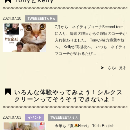
2024.07.10
TWEEEEET∧ θ ∧
7月から、ネイティブコーチSecond term
に入り、毎週火曜日から金曜日のコーチが
入れ替わりました。 Tonyが枚方樟葉本校
へ。 Kellyが高槻校へ。 いつも、ネイティ
ブコーチが変わるたび...
さらに見る
いろんな体験やってみよう！シルクス
クリーンってそうそうできないよ！
2024.07.03
イベント
TWEEEEET∧ θ ∧
今年も『夏
Heart』 ”Kids English