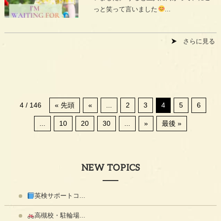
っと笑って言いました
...
さらに見る
4 / 146
« 先頭
«
...
2
3
4
5
6
...
10
20
30
...
»
最後 »
NEW TOPICS
英検サポートコ...
高槻校・駐輪場...