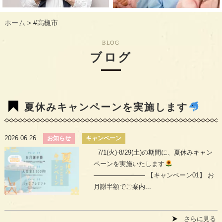
ギャラリー
GALLERY
ホーム
#高槻市
>
教室概要
INFORMATION
BLOG
生徒様のお声
VOICE
ブログ
最新情報
TOPICS
入会の流れ
FLOW
夏休みキャンペーンを実施します
2026.06.26
お知らせ
キャンペーン
7/1(火)-8/29(土)の期間に、夏休みキャン
ペーンを実施いたします
———————— 【キャンペーン01】 お
月謝半額でご案内...
さらに見る