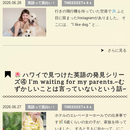
2026.06.28
英語って面白い！
TWEEEEET∧ θ ∧
行きの飛行機を待っていた空港で
ふと
目に留まったInstagramがありました。 そ
こには、 "I like dog." と...
さらに見る
ハワイで見つけた英語の発見シリー
ズ④ I’m waiting for my parents.~む
ずかしいことは言っていないという話~
2026.06.27
英語って面白い！
TWEEEEET∧ θ ∧
ホテルのエレベーターホールでの出来事で
す
6歳くらいの女の子が、家族を待って
いました。 すると主人に向かって、にこ