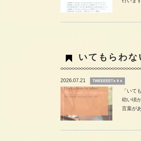
行います。
いてもらわな
2026.07.21
TWEEEEET∧ θ ∧
「いて
幼い頃
言葉があ