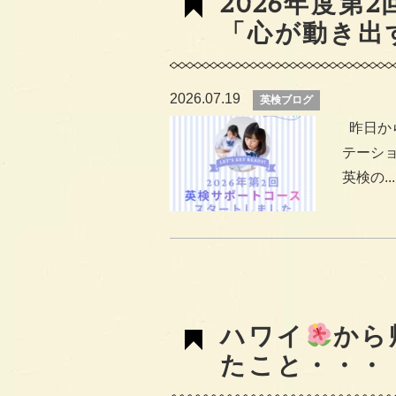
2026年度第
「心が動き出
2026.07.19
英検ブログ
昨日から
テーシ
英検の...
ハワイ
から
たこと・・・