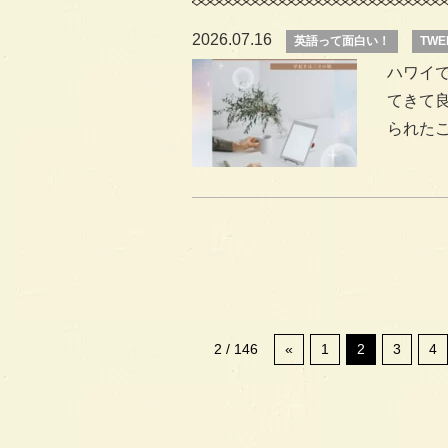
2026.07.16
英語って面白い！
TWE
ハワイ
てきて
られた
2 / 146
«
1
2
3
4