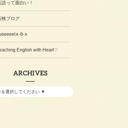
英語って面白い！
英検ブログ
weeeeet∧-θ-∧
eaching English with Heart♡
ARCHIVES