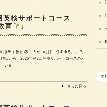
2回英検サポートコース
教育
」
t
T
動き出す教育 ② 「力がつけば、必ず通る。」 先
土曜日から、2026年第2回英検サポートコースのオ
ーショ...
さらに見る