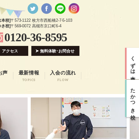
は本校]
〒573-1122 枚方市西船橋2-7-5-103
つき校]
〒569-0072 高槻市京口町6-4
0120-36-8595
アクセス
無料体験･お問合せ
くずは本校
お声
最新情報
入会の流れ
TOPICS
FLOW
たかつき校