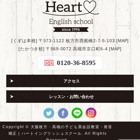
[くずは本校] 〒573-1122 枚方市西船橋2-7-5-103 [
MAP
]
[たかつき校] 〒569-0072 高槻市京口町6-4 [
MAP
]
0120-36-8595
アクセス
レッスン・お問い合わせ
Copyright ©
大阪枚方・高槻の子ども英会話教室・発音
矯正 | ハートイングリッシュスクール.
All Rights
Reserved.