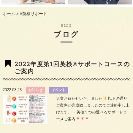
ギャラリー
GALLERY
ホーム
#英検サポート
>
教室概要
INFORMATION
BLOG
生徒様のお声
VOICE
ブログ
最新情報
TOPICS
入会の流れ
FLOW
2022年度第1回英検®︎サポートコースの
ご案内
2022.03.23
お知らせ
イベント
大変お待たせいたしました
以下の通り
ご案内が完成致しましたのでご連絡申し上
げます。 ・英検５つの選べるサポートコ
ースご案内
...