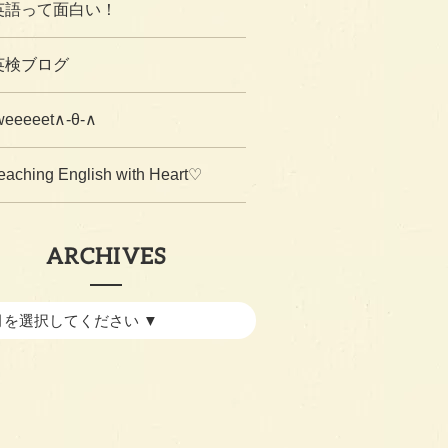
英語って面白い！
英検ブログ
weeeeet∧-θ-∧
eaching English with Heart♡
ARCHIVES