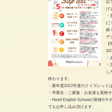
以
げ
・
(
絡
デ
【
3/
・
・
し
終わります。
・新年度2022年度のクイズレッ
・卒業生・ご家族・お友達も英検サ
・Heart English Schoo
でもお申し込み頂けます。