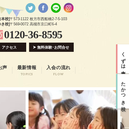
は本校]
〒573-1122 枚方市西船橋2-7-5-103
つき校]
〒569-0072 高槻市京口町6-4
0120-36-8595
アクセス
無料体験･お問合せ
くずは本校
お声
最新情報
入会の流れ
TOPICS
FLOW
たかつき校