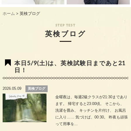
ギャラリー
GALLERY
ホーム
英検ブログ
>
教室概要
INFORMATION
STEP TEST
生徒様のお声
VOICE
英検ブログ
最新情報
TOPICS
入会の流れ
FLOW
本日5/9(土)は、英検試験日まであと21
日！
2026.05.09
英検ブログ
金曜夜は、毎週2級クラスが21:30まであり
ます。 帰宅すると23:00頃。 そこから、
洗濯を畳み、 キッチンを片付け、 お風呂
に入り…… 気づけば、00:30。 昨夜も頑張
って用事を...