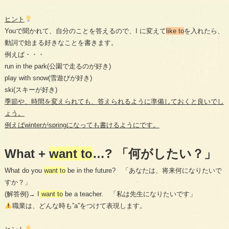
ヒント
Youで聞かれて、自分のことを答えるので、I に変えて
like to
を入れたら、
動詞で始まる好きなことを書きます。
例えば・・・
run in the park(公園で走るのが好き)
play with snow(雪遊びが好き)
ski(スキーが好き)
季節や、時間を変えられても、答えられるように準備しておくと良いでし
ょう。
例えばwinterがspringになっても書けるようにです。
What +
want to
…? 「何がしたい？」
What do you
want to
be in the future? 「あなたは、将来何になりたいで
すか？」
(解答例)→ I
want to
be a teacher. 「私は先生になりたいです」
職業は、どんな時も”a”をつけて表現します。