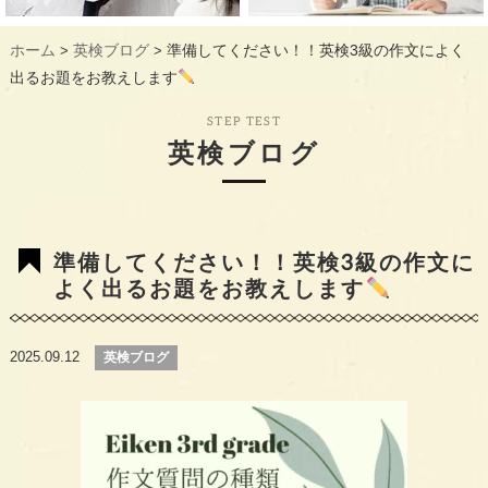
ギャラリー
GALLERY
ホーム
英検ブログ
準備してください！！英検3級の作文によく
>
>
教室概要
INFORMATION
出るお題をお教えします
生徒様のお声
VOICE
STEP TEST
英検ブログ
最新情報
TOPICS
入会の流れ
FLOW
準備してください！！英検3級の作文に
よく出るお題をお教えします
2025.09.12
英検ブログ