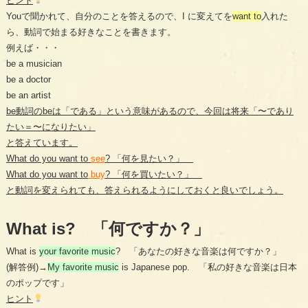
ヒント
Youで聞かれて、自分のことを答えるので、I に変えてを
want to
入れた
ら、動詞で始まる好きなことを書きます。
例えば・・・
be a musician
be a doctor
be an artist
be動詞のbeは「である」という意味があるので、今回は将来「〜であり
たい＝〜になりたい」
と答えています。
What do you want to
see
? 「何を見たい？」
What do you want to
buy
? 「何を買いたい？」
と動詞を変えられても、答えられるようにしておくと良いでしょう。
What is? 「何ですか？」
What is
your favorite music
? 「あなたの好きな音楽は何ですか？」
(解答例)→
My favorite music
is Japanese pop. 「私の好きな音楽は日本
のポップです」
ヒント