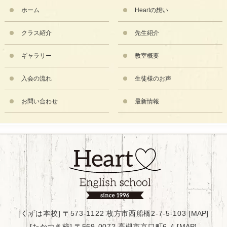
ホーム
Heartの想い
クラス紹介
先生紹介
ギャラリー
教室概要
入会の流れ
生徒様のお声
お問い合わせ
最新情報
[くずは本校] 〒573-1122 枚方市西船橋2-7-5-103 [
MAP
]
[たかつき校] 〒569-0072 高槻市京口町6-4 [
MAP
]