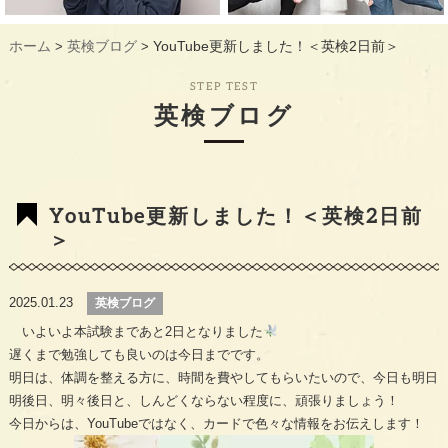
ギャラリー
GALLERY
ホーム
英検ブログ
YouTube更新しました！＜英検2日前＞
>
>
教室概要
INFORMATION
STEP TEST
生徒様のお声
VOICE
英検ブログ
最新情報
TOPICS
入会の流れ
FLOW
YouTube更新しました！＜英検2日前
＞
2025.01.23
英検ブログ
いよいよ本試験まであと2日となりました
遅くまで勉強しても良いのは今日までです。
明日は、体調を整える方に、時間を費やしてもらいたいので、今日も明日
明後日、明々後日と、しんどくならない程度に、頑張りましょう！
今日からは、YouTubeではなく、カードで色々な情報をお伝えします！