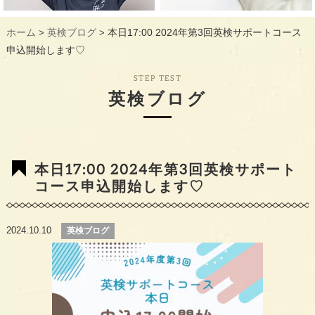
ギャラリー
GALLERY
ホーム
英検ブログ
本日17:00 2024年第3回英検サポートコース
>
>
教室概要
INFORMATION
申込開始します♡
生徒様のお声
VOICE
STEP TEST
英検ブログ
最新情報
TOPICS
入会の流れ
FLOW
本日17:00 2024年第3回英検サポート
コース申込開始します♡
2024.10.10
英検ブログ