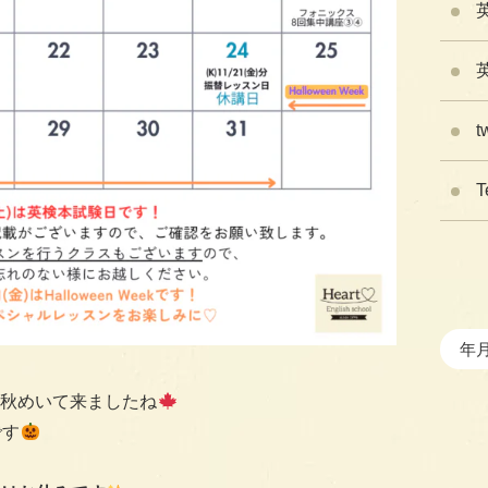
t
T
秋めいて来ましたね
です