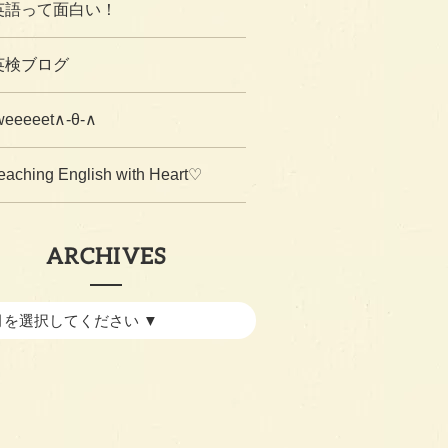
英語って面白い！
英検ブログ
weeeeet∧-θ-∧
eaching English with Heart♡
ARCHIVES