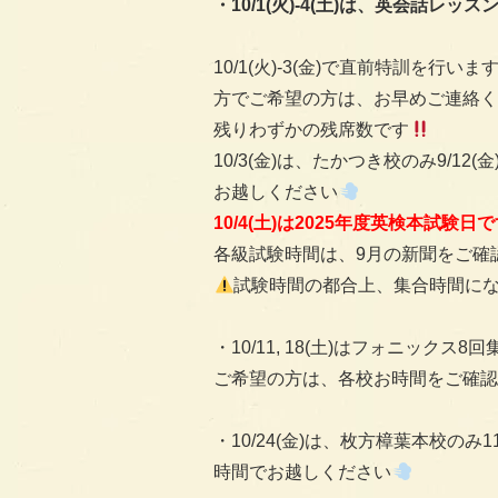
・10/1(火)-4(土)
は、英会話レッス
10/1(火)-3(金)で直前特訓を
方でご希望の方は、お早めご連絡く
残りわずかの残席数です
10/3(金)は、たかつき校のみ9/
お越しください
10/4(土)は2025年度英検本試験日
各級試験時間は、9月の新聞をご確
試験時間の都合上、集合時間に
・10/11, 18(土)はフォニックス
ご希望の方は、各校お時間をご確認
・10/24(金)は、枚方樟葉本校のみ
時間でお越しください