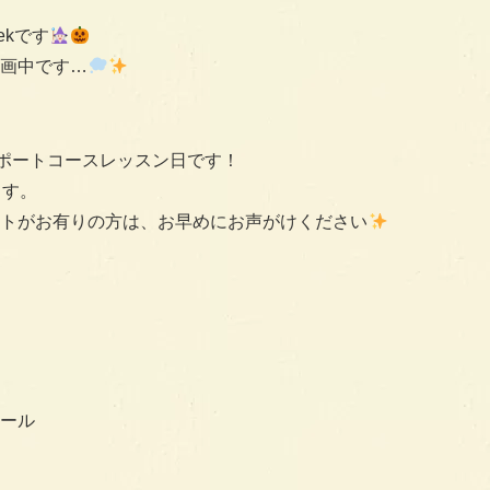
eekです
画中です…
アサポートコースレッスン日です！
ます。
トがお有りの方は、お早めにお声がけください
ール