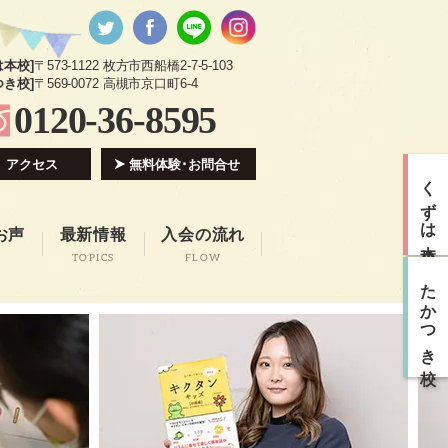
は本校]
〒573-1122 枚方市西船橋2-7-5-103
つき校]
〒569-0072 高槻市京口町6-4
0120-36-8595
アクセス
無料体験･お問合せ
くずは本校
お声
最新情報
入会の流れ
TOPICS
FLOW
たかつき校