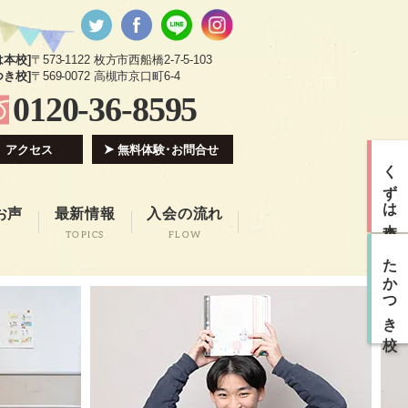
は本校]
〒573-1122 枚方市西船橋2-7-5-103
つき校]
〒569-0072 高槻市京口町6-4
0120-36-8595
アクセス
無料体験･お問合せ
くずは本校
お声
最新情報
入会の流れ
TOPICS
FLOW
たかつき校