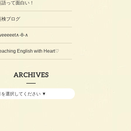
英語って面白い！
英検ブログ
weeeeet∧-θ-∧
eaching English with Heart♡
ARCHIVES