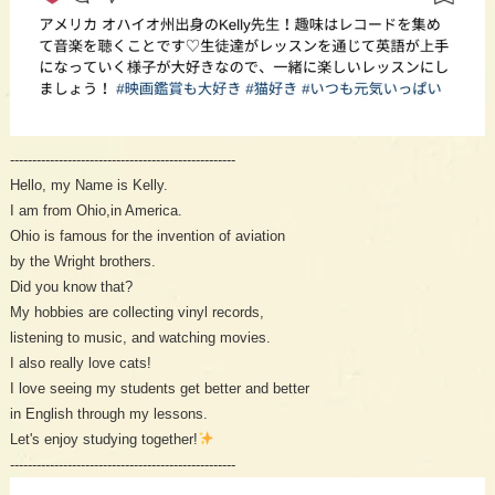
---------------------------------------------------

Hello, my Name is Kelly. 

I am from Ohio,in America. 

Ohio is famous for the invention of aviation 

by the Wright brothers. 

Did you know that? 

My hobbies are collecting vinyl records, 

listening to music, and watching movies. 

I also really love cats!

I love seeing my students get better and better 

in English through my lessons. 

Let's enjoy studying together!
---------------------------------------------------