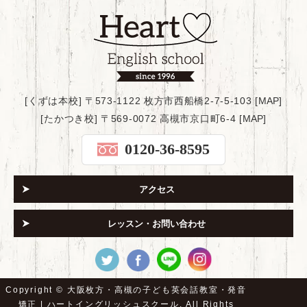
[くずは本校] 〒573-1122 枚方市西船橋2-7-5-103 [
MAP
]
[たかつき校] 〒569-0072 高槻市京口町6-4 [
MAP
]
0120-36-8595
アクセス
レッスン・お問い合わせ
Copyright ©
大阪枚方・高槻の子ども英会話教室・発音
矯正 | ハートイングリッシュスクール.
All Rights