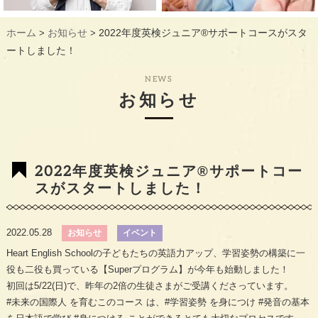
ギャラリー
GALLERY
ホーム
お知らせ
2022年度英検ジュニア®︎サポートコースがスタ
>
>
教室概要
INFORMATION
ートしました！
生徒様のお声
VOICE
NEWS
お知らせ
最新情報
TOPICS
入会の流れ
FLOW
2022年度英検ジュニア®︎サポートコー
スがスタートしました！
2022.05.28
お知らせ
イベント
Heart English Schoolの子どもたちの英語力アップ、学習姿勢の構築に一
役も二役も買っている【Superプログラム】が今年も始動しました！
初回は5/22(日)で、昨年の2倍の生徒さまがご受講くださっています。
#未来の国際人
を育むこのコース は、
#学習姿勢
を身につけ
#発音の基本