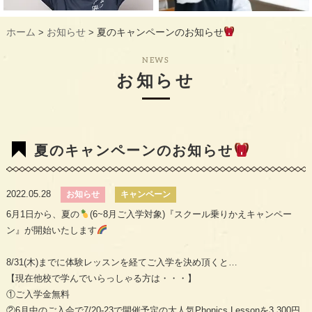
ギャラリー
GALLERY
ホーム
お知らせ
夏のキャンペーンのお知らせ
>
>
教室概要
INFORMATION
NEWS
生徒様のお声
VOICE
お知らせ
最新情報
TOPICS
入会の流れ
FLOW
夏のキャンペーンのお知らせ
2022.05.28
お知らせ
キャンペーン
6月1日から、夏の
(6~8月ご入学対象)『スクール乗りかえキャンペー
ン』が開始いたします
8/31(木)までに体験レッスンを経てご入学を決め頂くと…
【現在他校で学んでいらっしゃる方は・・・】
①ご入学金無料
②6月中のご入会で7/20-23で開催予定の大人気Phonics Lessonを3,300円