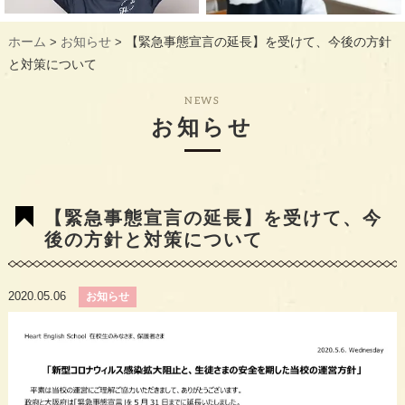
ギャラリー
GALLERY
ホーム
お知らせ
【緊急事態宣言の延長】を受けて、今後の方針
>
>
教室概要
INFORMATION
と対策について
生徒様のお声
VOICE
NEWS
お知らせ
最新情報
TOPICS
入会の流れ
FLOW
【緊急事態宣言の延長】を受けて、今
後の方針と対策について
2020.05.06
お知らせ