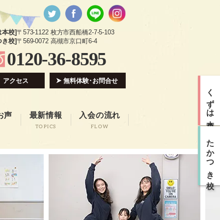
は本校]
〒573-1122 枚方市西船橋2-7-5-103
つき校]
〒569-0072 高槻市京口町6-4
0120-36-8595
アクセス
無料体験･お問合せ
くずは本校
お声
最新情報
入会の流れ
TOPICS
FLOW
たかつき校