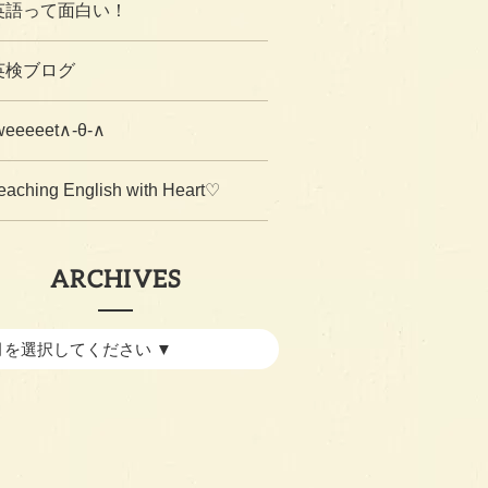
英語って面白い！
英検ブログ
weeeeet∧-θ-∧
eaching English with Heart♡
ARCHIVES