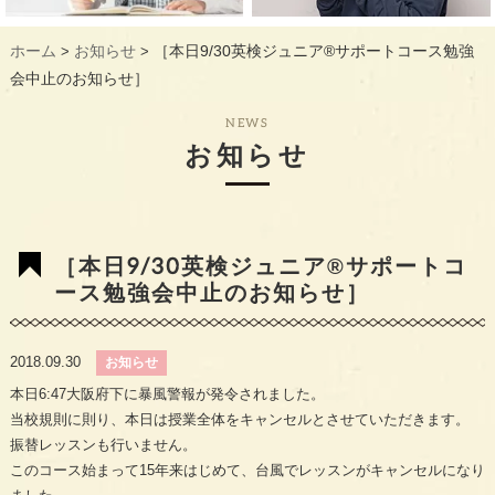
ギャラリー
GALLERY
ホーム
お知らせ
［本日9/30英検ジュニア®︎サポートコース勉強
>
>
教室概要
INFORMATION
会中止のお知らせ］
生徒様のお声
VOICE
NEWS
お知らせ
最新情報
TOPICS
入会の流れ
FLOW
［本日9/30英検ジュニア®︎サポートコ
ース勉強会中止のお知らせ］
2018.09.30
お知らせ
本日6:47大阪府下に暴風警報が発令されました。
当校規則に則り、本日は授業全体をキャンセルとさせていただきます。
振替レッスンも行いません。
このコース始まって15年来はじめて、台風でレッスンがキャンセルになり