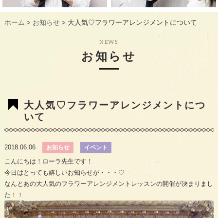
ギャラリー
GALLERY
ホーム
お知らせ
大人気♡フラワーアレンジメントについて
>
>
教室概要
INFORMATION
NEWS
生徒様のお声
VOICE
お知らせ
最新情報
TOPICS
入会の流れ
FLOW
大人気♡フラワーアレンジメントにつ
いて
2018.06.06
お知らせ
イベント
こんにちは！ローラ先生です！
今日はとっても嬉しいお知らせが・・・♡
なんとあの大人気のフラワーアレンジメントレッスンの開催が決まりまし
た！！