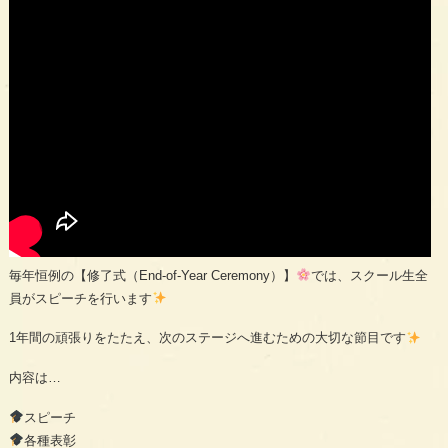
毎年恒例の【修了式（End-of-Year Ceremony）】
では、スクール生全
員がスピーチを行います
1年間の頑張りをたたえ、次のステージへ進むための大切な節目です
内容は…
スピーチ
各種表彰