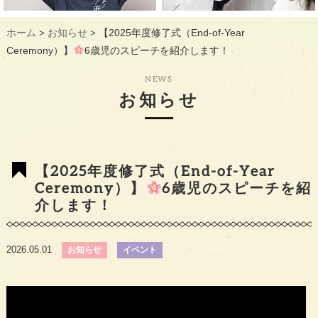
ギャラリー
GALLERY
ホーム
お知らせ
【2025年度修了式（End-of-Year
>
>
教室概要
INFORMATION
Ceremony）】
6歳児のスピーチを紹介します！
生徒様のお声
VOICE
NEWS
お知らせ
最新情報
TOPICS
入会の流れ
FLOW
【2025年度修了式（End-of-Year
Ceremony）】
6歳児のスピーチを紹
介します！
2026.05.01
お知らせ
イベント