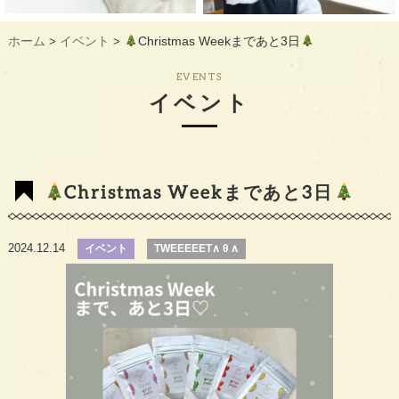
ギャラリー
GALLERY
ホーム
イベント
Christmas Weekまであと3日
>
>
教室概要
INFORMATION
EVENTS
生徒様のお声
VOICE
イベント
最新情報
TOPICS
入会の流れ
FLOW
Christmas Weekまであと3日
2024.12.14
イベント
TWEEEEET∧ θ ∧