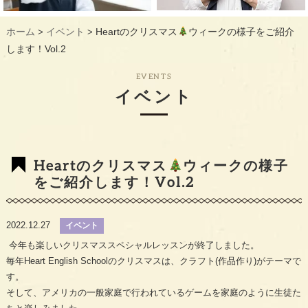
ギャラリー
GALLERY
ホーム
イベント
Heartのクリスマス
ウィークの様子をご紹介
>
>
教室概要
INFORMATION
します！Vol.2
生徒様のお声
VOICE
EVENTS
イベント
最新情報
TOPICS
入会の流れ
FLOW
Heartのクリスマス
ウィークの様子
をご紹介します！Vol.2
2022.12.27
イベント
今年も楽しいクリスマススペシャルレッスンが終了しました。
毎年Heart English Schoolのクリスマスは、クラフト(作品作り)がテーマで
す。
そして、アメリカの一般家庭で行われているゲームを家庭のように生徒た