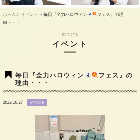
ギャラリー
GALLERY
ホーム
イベント
毎日『全力ハロウィン
フェス』の理
>
>
教室概要
INFORMATION
由・・・
生徒様のお声
VOICE
EVENTS
イベント
最新情報
TOPICS
入会の流れ
FLOW
毎日『全力ハロウィン
フェス』の
理由・・・
2022.10.27
イベント