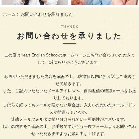
ギャラリー
GALLERY
ホーム
お問い合わせを承りました
>
教室概要
INFORMATION
THANKS
生徒様のお声
VOICE
お問い合わせを承りました
最新情報
TOPICS
この度はHeart English Schoolのホームページにお問い合わせいただきま
入会の流れ
FLOW
して、誠にありがとうございます。
お送りいただきました内容を確認の上、3営業日以内に折り返しご連絡さ
せて頂きます。
また、ご記入いただいたメールアドレスへ、自動返信の確認メールをお送
りしております。
しばらく経ってもメールが届かない場合は、入力いただいたメールアドレ
スが間違っているか、
迷惑メールフォルダに振り分けられている可能性がございます。
以上の内容をご確認の上、お手数ですがもう一度フォームよりお問い合わ
せいただきますようお願い申し上げます。