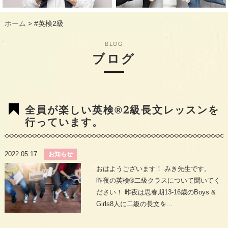
ギャラリー
GALLERY
ホーム
#英検2級
>
教室概要
INFORMATION
BLOG
生徒様のお声
VOICE
ブログ
最新情報
TOPICS
入会の流れ
FLOW
全員が楽しい英検®︎2級長文レッスンを
行っています。
2022.05.17
お知らせ
おはようございます！ みき先生です。
昨夜の英検®︎二級クラスについて聞いてく
ださい！ 昨夜は思春期13-16歳のBoys &
Girls8人に二級の長文を...