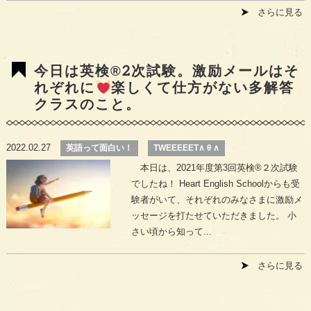
さらに見る
今日は英検®︎2次試験。激励メールはそ
れぞれに
楽しくて仕方がない多解答
クラスのこと。
2022.02.27
英語って面白い！
TWEEEEET∧ θ ∧
本日は、2021年度第3回英検®︎２次試験
でしたね！ Heart English Schoolからも受
験者がいて、それぞれのみなさまに激励メ
ッセージを打たせていただきました。 小
さい頃から知って...
さらに見る