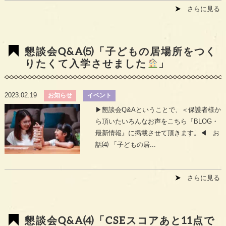
さらに見る
懇談会Q&A⑸「子どもの居場所をつく
りたくて入学させました
」
2023.02.19
お知らせ
イベント
▶︎懇談会Q&Aということで、＜保護者様か
ら頂いたいろんなお声をこちら『BLOG・
最新情報』に掲載させて頂きます。◀︎ お
話⑷ 「子どもの居...
さらに見る
懇談会Q&A⑷「CSEスコアあと11点で