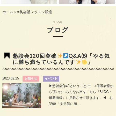
ギャラリー
GALLERY
ホーム
#英会話レッスン派遣
>
教室概要
INFORMATION
BLOG
生徒様のお声
VOICE
ブログ
最新情報
TOPICS
入会の流れ
FLOW
懇談会120回突破
Q&A⑹「やる気
に満ち満ちているんです
」
2023.02.25
お知らせ
イベント
▶︎懇談会Q&Aということで、＜保護者様か
ら頂いたいろんなお声をこちら『BLOG・
最新情報』に掲載させて頂きます。◀︎ お
話⑹ 「やる気に満...