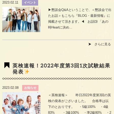
2023.02.11
イベント
▶︎懇談会Q&Aということで、＜懇談会で出
たお話＞もこちら『BLOG・最新情報』に
掲載させて頂きます。◀︎ お話⑶ 「あの
時Heartに決め...
さらに見る
英検速報！2022年度第3回1次試験結果
発表
2023.02.08
お知らせ
＜英検速報＞ 昨日2022年度第3回の英
検の発表がございました。 合格率は以
下のとおりです。 ・5級100% ・4級
83% ・3級100% ・準2級80% ・2