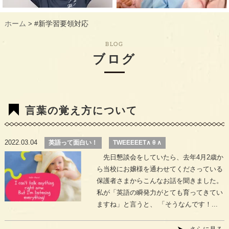
ギャラリー
GALLERY
ホーム
#新学習要領対応
>
教室概要
INFORMATION
BLOG
生徒様のお声
VOICE
ブログ
最新情報
TOPICS
入会の流れ
FLOW
言葉の覚え方について
2022.03.04
英語って面白い！
TWEEEEET∧ θ ∧
先日懇談会をしていたら、去年4月2歳か
ら当校にお嬢様を通わせてくださっている
保護者さまからこんなお話を聞きました。
私が「英語の瞬発力がとても育ってきてい
ますね」と言うと、 「そうなんです！...