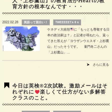
人『上杉鷹山』の教育法がHeartの教
育方針の根本なんです・・・
2022.02.28
英語って面白い！
TWEEEEET∧ θ ∧
ケネディ大統領
に「もっとも尊敬する日
本の政治家は？」と記者が尋ねたら、返っ
てきた答えが「ヨウザンウエスギ・上杉鷹
山」だったそうです。 童門冬二さんの
「上杉鷹山」...
さらに見る
今日は英検®︎2次試験。激励メールはそ
れぞれに
楽しくて仕方がない多解答
クラスのこと。