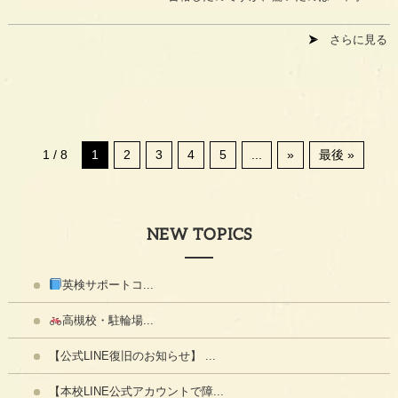
さらに見る
1 / 8
1
2
3
4
5
...
»
最後 »
NEW TOPICS
英検サポートコ...
高槻校・駐輪場...
【公式LINE復旧のお知らせ】 ...
【本校LINE公式アカウントで障...