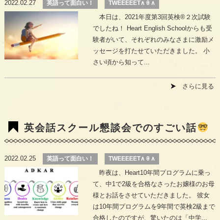
2022.02.27
英語って面白い！
TWEEEEET∧ θ ∧
本日は、2021年度第3回英検®︎２次試験
でしたね！ Heart English Schoolからも受
験者がいて、それぞれのみなさまに激励メ
ッセージを打たせていただきました。 小
さい頃から知って...
さらに見る
英会話スクール懇談会でのすごい話
2022.02.25
英語って面白い！
TWEEEEET∧ θ ∧
昨夜は、Heart10年間プログラムに乗っ
て、中1で2級を合格なさったお嬢様のお母
様とお話をさせていただきました。 彼女
は10年間プログラムを9年間で英検2級まで
合格したのですが、驚いたのは「中学...