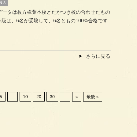
θ ∧
のデータは枚方樟葉本校とたかつき校の合わせたもの
 5級は、6名が受験して、6名ともの100%合格です
さらに見る
5
...
10
20
30
...
»
最後 »