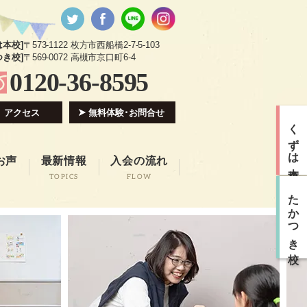
は本校]
〒573-1122 枚方市西船橋2-7-5-103
つき校]
〒569-0072 高槻市京口町6-4
0120-36-8595
アクセス
無料体験･お問合せ
くずは本校
お声
最新情報
入会の流れ
TOPICS
FLOW
たかつき校