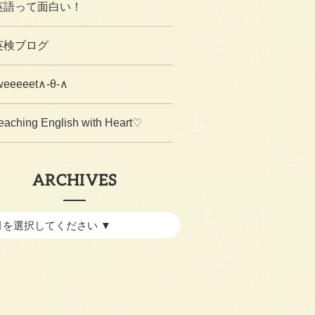
英語って面白い！
英検ブログ
weeeeet∧-θ-∧
eaching English with Heart♡
ARCHIVES