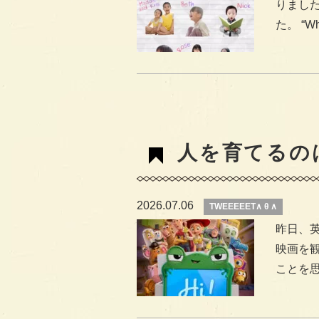
りまし
た。 “When
人を育てるの
2026.07.06
TWEEEEET∧ θ ∧
昨日、
映画を観な
ことを思い