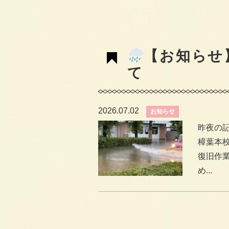
【お知らせ
て
2026.07.02
お知らせ
昨夜の記録
樟葉本
復旧作
め...