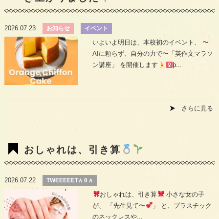
2026.07.23
お知らせ
イベント
いよいよ明日は、本校初のイベント、 〜
AIに頼らず、自分の力で〜「英作文マラソ
ン講座」 を開催します
þ...
さらに見る
おしゃれは、引き算
2026.07.22
TWEEEEET∧ θ ∧
おしゃれは、引き算
小さな女の子
が、 「先生見て〜
」 と、プラスチック
のネックレスや...