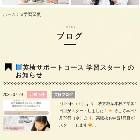
ギャラリー
GALLERY
ホーム
#学習習慣
>
教室概要
INFORMATION
BLOG
生徒様のお声
VOICE
ブログ
最新情報
TOPICS
入会の流れ
FLOW
英検サポートコース 学習スタートの
お知らせ
2026.07.29
お知らせ
英検ブログ
7月25日（土）より、枚方樟葉本校の学習1
日目がスタートしました！
そして本日7
月29日（水）より、高槻校も学習1日目が
スタートします
...