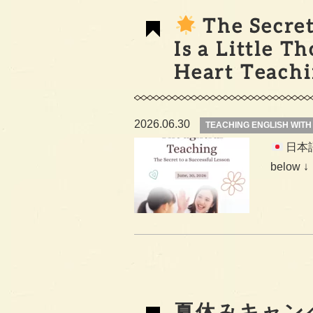
The Secret
Is a Little 
Heart Teach
2026.06.30
TEACHING ENGLISH WIT
日本
below ↓
夏休みキャン