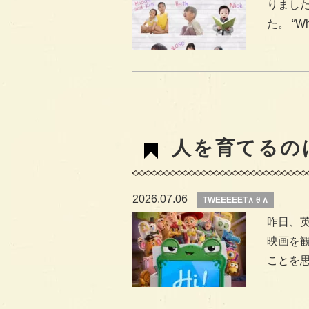
りまし
た。 “When
人を育てるの
2026.07.06
TWEEEEET∧ θ ∧
昨日、
映画を観な
ことを思い