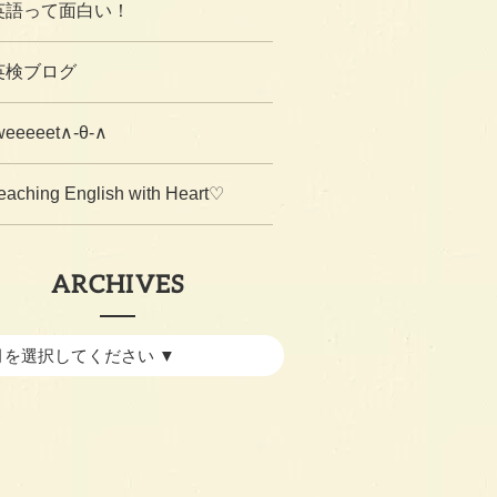
英語って面白い！
英検ブログ
weeeeet∧-θ-∧
eaching English with Heart♡
ARCHIVES