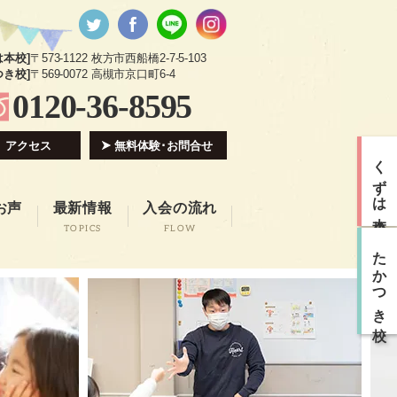
は本校]
〒573-1122 枚方市西船橋2-7-5-103
つき校]
〒569-0072 高槻市京口町6-4
0120-36-8595
アクセス
無料体験･お問合せ
くずは本校
お声
最新情報
入会の流れ
TOPICS
FLOW
たかつき校