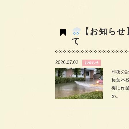
【お知らせ
て
2026.07.02
お知らせ
昨夜の記録
樟葉本
復旧作
め...